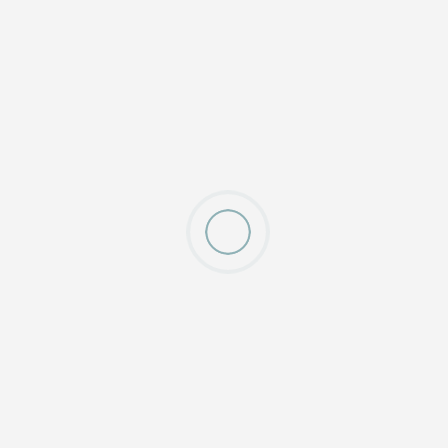
Hast du auch schon erlebt, dass schlechte Stimmung
dich und das ganze Team heruntergezogen hat?
Dabei ist sie nicht nur nervig und schlägt auf das...
mehr lesen
Diplom-Psychologin
Annette Fürst
Untergasse 6